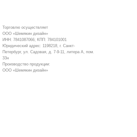
Торговлю осуществляет
ООО «Шемякин дизайн»
ИНН: 7841087066; КПП: 784101001
Юридический адрес: 1198218, г. Санкт-
Петербург, ул. Садовая, д. 7-9-11, литера А, пом.
33н
Производство продукции:
ООО «Шемякин дизайн»
МЕНЮ
КАТАЛОГ
Фирменный магазин “Chemiakin Design”
в Санкт-Петербурге:
Константиновский пр-кт, д. 19, «Арт-
ателье»