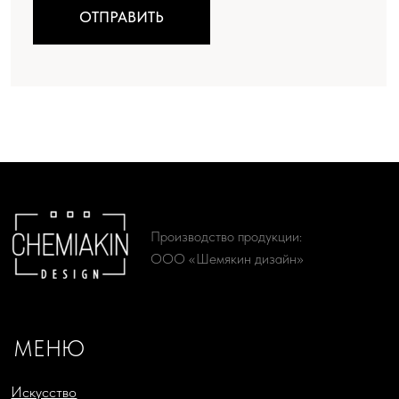
МЕНЮ
Искусство
Мир Шемякина
Производство
Ателье
О проекте
Доставка и оплата
КАТАЛОГ
Женская одежда
Живопись
Мужская одежда
Литографии
Аксессуары
Сериографии
Подарки
Жикле