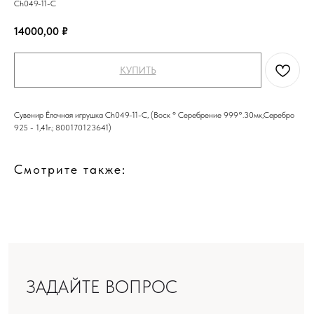
Ch049-11-C
14000,00
₽
КУПИТЬ
Сувенир Ёлочная игрушка Ch049-11-C, (Воск º Серебрение 999°.30мк,Серебро
925 - 1,41г.; 800170123641)
ЗАДАЙТЕ ВОПРОС
Смотрите также:
ЗАПОЛНИТЕ ФОРМУ
И МЫ ВАМ ПЕРЕЗВОНИМ