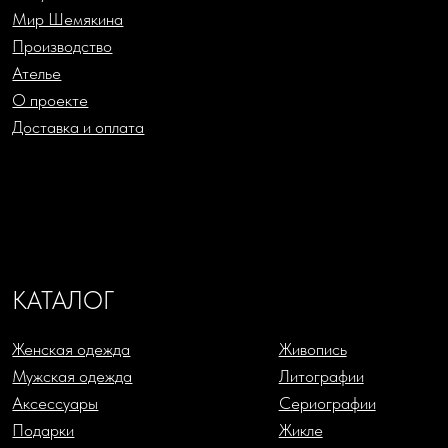
Русский Ритм by Chemiakin
Офорты
Design
Скульптура
КОНТАКТЫ
+7 (993) 488-25-88
SHOP@CHEMIAKIN.RU
Фирменный магазин “Chemiakin Design”
в Санкт-Петербурге:
Константиновский пр-кт, д. 19, «Арт-ателье»
ДЗЕН
TELEGRAM
ВКОНТАКТЕ