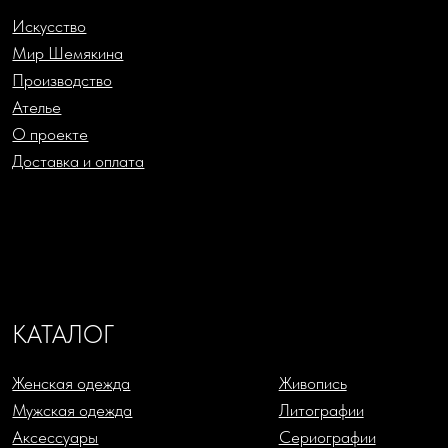
Подарки
Жикле
Русский Ритм by Chemiakin
Офорты
Design
Скульптура
КОНТАКТЫ
+7 (993) 488-25-88
SHOP@CHEMIAKIN.RU
Фирменный магазин “Chemiakin Design”
в Санкт-Петербурге:
Константиновский пр-кт, д. 19, «Арт-ателье»