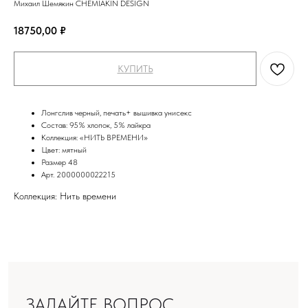
Михаил Шемякин CHEMIAKIN DESIGN
18750,00
₽
КУПИТЬ
Лонгслив черный, печать+ вышивка унисекс
Состав: 95% хлопок, 5% лайкра
Коллекция: «НИТЬ ВРЕМЕНИ»
Цвет: мятный
Размер 48
Арт. 2000000022215
ЗАДАЙТЕ ВОПРОС
Коллекция: Нить времени
ЗАПОЛНИТЕ ФОРМУ
И МЫ ВАМ ПЕРЕЗВОНИМ