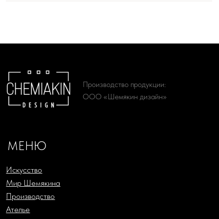
О проекте
Доставка и оплата
КАТАЛОГ
Женская одежда
Живопись
Мужская одежда
Литографии
Аксессуары
Сериографии
Подарки
Жикле
Русский Ритм by Chemiakin
Офорты
Design
Скульптура