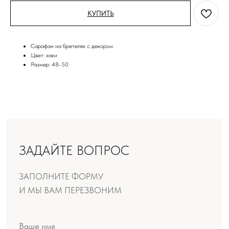
КУПИТЬ
ЗАДАЙТЕ ВОПРОС
Сарафан на бретелях с декором
ЗАПОЛНИТЕ ФОРМУ
Цвет: хаки
И МЫ ВАМ ПЕРЕЗВОНИМ
Размер: 48-50
Даю согласие на обработку моих персональных
данных в соответствии с условиями документов, с
которыми я ознакомлен:
Политика
конфиденциальности
,
Согласие