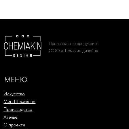
Доставка и оплата
КАТАЛОГ
Женская одежда
Живопись
Мужская одежда
Литографии
Аксессуары
Сериографии
Подарки
Жикле
Русский Ритм by Chemiakin
Офорты
Design
Скульптура
КОНТАКТЫ