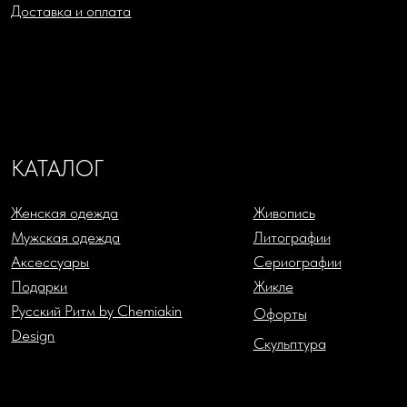
+7 (993) 488-25-88
SHOP@CHEMIAKIN.RU
Фирменный магазин “Chemiakin Design”
в Санкт-Петербурге:
Константиновский пр-кт, д. 19, «Арт-ателье»
ДЗЕН
TELEGRAM
ВКОНТАКТЕ
Политика в отношении обработки персональных данных
Согласие на обработку персональных данных
Публичная оферта
Cookies
Торговлю осуществляет
ООО «Шемякин дизайн»