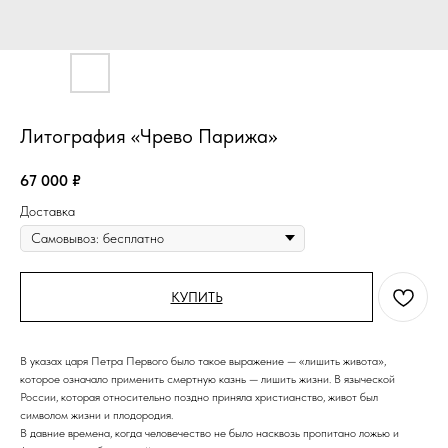
Литография «Чрево Парижа»
67 000
₽
Доставка
КУПИТЬ
В указах царя Петра Первого было такое выражение — «лишить живота»,
которое означало применить смертную казнь — лишить жизни. В языческой
России, которая относительно поздно приняла христианство, живот был
символом жизни и плодородия.
В давние времена, когда человечество не было насквозь пропитано ложью и