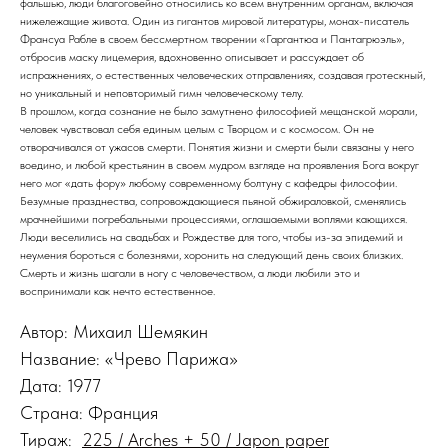
фальшью, люди благоговейно относились ко всем внутренним органам, включая
нижележащие живота. Один из гигантов мировой литературы, монах-писатель
Франсуа Рабле в своем бессмертном творении «Гаргантюа и Пантагрюэль»,
отбросив маску лицемерия, вдохновенно описывает и рассуждает об
испражнениях, о естественных человеческих отправлениях, создавая гротескный,
но уникальный и неповторимый гимн человеческому телу.
В прошлом, когда сознание не было замутнено философией мещанской морали,
человек чувствовал себя единым целым с Творцом и с космосом. Он не
отворачивался от ужасов смерти. Понятия жизни и смерти были связаны у него
воедино, и любой крестьянин в своем мудром взгляде на проявления Бога вокруг
него мог «дать фору» любому современному болтуну с кафедры философии.
Безумные празднества, сопровождающиеся пьяной обжираловкой, сменялись
мрачнейшими погребальными процессиями, оглашаемыми воплями кающихся.
Люди веселились на свадьбах и Рождестве для того, чтобы из-за эпидемий и
неумения бороться с болезнями, хоронить на следующий день своих близких.
Смерть и жизнь шагали в ногу с человечеством, а люди любили это и
воспринимали как нечто естественное.
Автор: Михаил Шемякин
Название: «Чрево Парижа»
Дата: 1977
Страна: Франция
Тираж:
225 / Arches + 50 / Japon paper