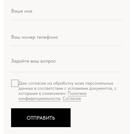
Ателье
О проекте
Доставка и оплата
КАТАЛОГ
Женская одежда
Живопись
Мужская одежда
Литографии
Аксессуары
Сериографии
Подарки
Жикле
Русский Ритм by Chemiakin
Офорты
Design
Скульптура