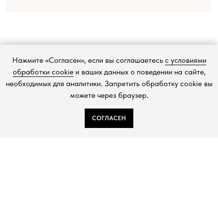
КОНТАКТЫ
+7 (993) 488-25-88
SHOP@CHEMIAKIN.RU
Нажмите «Согласен», если вы соглашаетесь
с условиями
Фирменный магазин “Chemiakin Design”
обработки cookie
и ваших данных о поведении на сайте,
в Санкт-Петербурге:
необходимых для аналитики. Запретить обработку cookie вы
Константиновский пр-кт, д. 19, «Арт-ателье»
можете через браузер.
СОГЛАСЕН
ДЗЕН
TELEGRAM
ВКОНТАКТЕ
Политика в отношении обработки персональных данных
Согласие на обработку персональных данных
Публичная оферта
Cookies