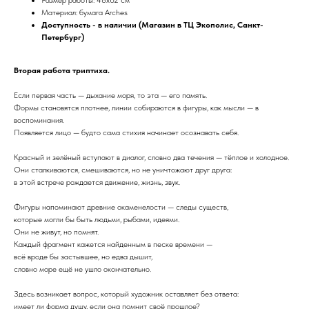
Материал: бумага Arches
Доступность - в наличии (Магазин в ТЦ Экополис, Санкт-
Петербург)
Вторая работа триптиха.
Если первая часть — дыхание моря, то эта — его память.
Формы становятся плотнее, линии собираются в фигуры, как мысли — в
воспоминания.
Появляется лицо — будто сама стихия начинает осознавать себя.
Красный и зелёный вступают в диалог, словно два течения — тёплое и холодное.
Они сталкиваются, смешиваются, но не уничтожают друг друга:
в этой встрече рождается движение, жизнь, звук.
Фигуры напоминают древние окаменелости — следы существ,
которые могли бы быть людьми, рыбами, идеями.
Они не живут, но помнят.
Каждый фрагмент кажется найденным в песке времени —
всё вроде бы застывшее, но едва дышит,
словно море ещё не ушло окончательно.
Здесь возникает вопрос, который художник оставляет без ответа:
имеет ли форма душу, если она помнит своё прошлое?