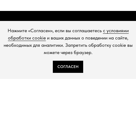
+7 (993) 488-25-88
SHOP@CHEMIAKIN.RU
Фирменный магазин “Chemiakin Design”
Нажмите «Согласен», если вы соглашаетесь
с условиями
в Санкт-Петербурге:
обработки cookie
и ваших данных о поведении на сайте,
Константиновский пр-кт, д. 19, «Арт-ателье»
необходимых для аналитики. Запретить обработку cookie вы
можете через браузер.
СОГЛАСЕН
ДЗЕН
TELEGRAM
ВКОНТАКТЕ
Политика в отношении обработки персональных данных
Согласие на обработку персональных данных
Публичная оферта
Cookies
Торговлю осуществляет
ООО «Шемякин дизайн»
ИНН: 7841087066; КПП: 784101001