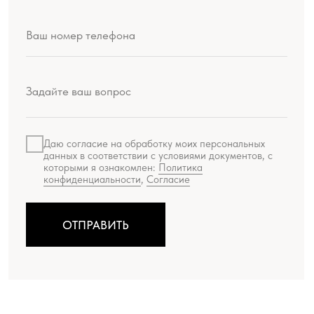
Доставка и оплата
КАТАЛОГ
Женская одежда
Живопись
Мужская одежда
Литографии
Аксессуары
Сериографии
Подарки
Жикле
Русский Ритм by Chemiakin
Офорты
Design
Скульптура
КОНТАКТЫ