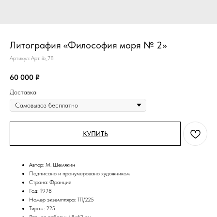
Литография «Философия моря № 2»
Артикул:
Арт. ib_78
60 000
₽
Доставка
КУПИТЬ
Автор: М. Шемякин
Подписано и пронумеровано художником
Страна: Франция
Год: 1978
Номер экземпляра: 111/225
Тираж: 225
Размер работы: 48x62 см