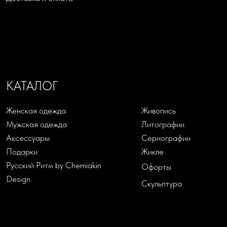
Политика в отношении обработки персональных данных
Согласие на обработку персональных данных
Публичная оферта
Cookies
Торговлю осуществляет
ООО «Шемякин дизайн»
ИНН: 7841087066; КПП: 784101001
Юридический адрес: 1198218, г. Санкт-Петербург, ул.
Садовая, д. 7-9-11, литера А, пом. 33н