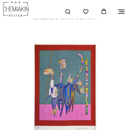
Главная
»
Искусство
»
Тиражная графика
»
Жикле
»
«Трансформация ритуального танца Океании»