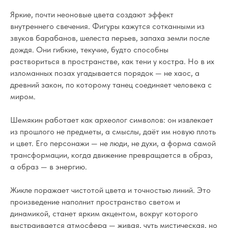
Яркие, почти неоновые цвета создают эффект
внутреннего свечения. Фигуры кажутся сотканными из
звуков барабанов, шелеста перьев, запаха земли после
дождя. Они гибкие, текучие, будто способны
раствориться в пространстве, как тени у костра. Но в их
изломанных позах угадывается порядок — не хаос, а
древний закон, по которому танец соединяет человека с
миром.
Шемякин работает как археолог символов: он извлекает
из прошлого не предметы, а смыслы, даёт им новую плоть
и цвет. Его персонажи — не люди, не духи, а форма самой
трансформации, когда движение превращается в образ,
а образ — в энергию.
Жикле поражает чистотой цвета и точностью линий. Это
произведение наполнит пространство светом и
динамикой, станет ярким акцентом, вокруг которого
выстраивается атмосфера — живая, чуть мистическая, но