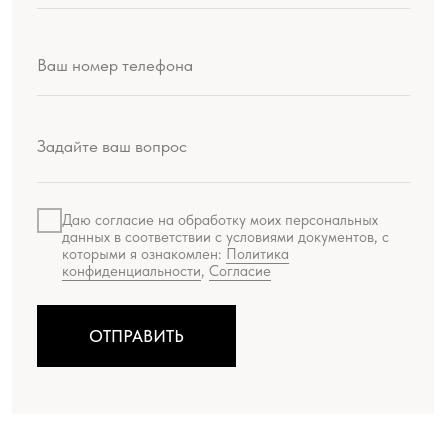
МЕНЮ
Искусство
Мир Шемякина
Производство
Ателье
О проекте
Доставка и оплата
КАТАЛОГ
Женская одежда
Живопись
Мужская одежда
Литографии
Аксессуары
Сериографии
Подарки
Жикле