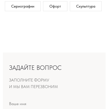
Сериографии
Офорт
Скульптура
Даю согласие на обработку моих персональных
данных в соответствии с условиями документов, с
которыми я ознакомлен:
Политика
конфиденциальности
,
Согласие
ОТПРАВИТЬ
Производство продукции:
ООО «Шемякин дизайн»