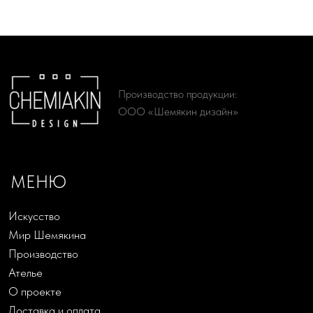
Русский Ритм by Chemiakin
Офорты
Design
Скульптура
КОНТАКТЫ
+7 (993) 488-25-88
SHOP@CHEMIAKIN.RU
Фирменный магазин “Chemiakin Design”
в Санкт-Петербурге:
Константиновский пр-кт, д. 19, «Арт-ателье»
ДЗЕН
TELEGRAM
ВКОНТАКТЕ