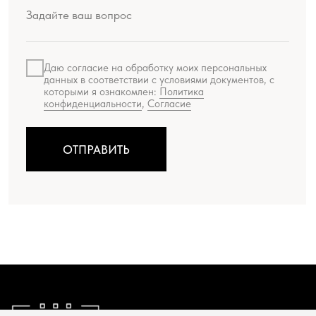
КАТАЛОГ
Женская одежда
Живопись
Мужская одежда
Литографии
Аксессуары
Сериографии
Подарки
Жикле
Русский Ритм by Chemiakin
Офорты
Design
Скульптура
КОНТАКТЫ
+7 (993) 488-25-88
SHOP@CHEMIAKIN.RU
Фирменный магазин “Chemiakin Design”