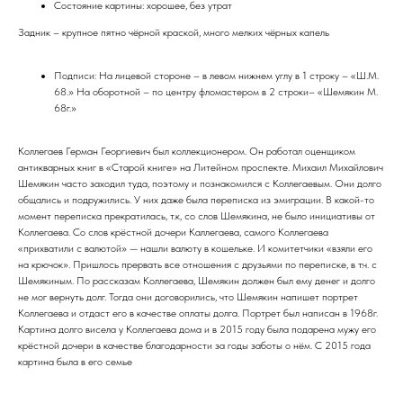
Состояние картины: хорошее, без утрат
Задник – крупное пятно чёрной краской, много мелких чёрных капель
Подписи: На лицевой стороне – в левом нижнем углу в 1 строку – «Ш.М.
68.» На оборотной – по центру фломастером в 2 строки– «Шемякин М.
68г.»
Коллегаев Герман Георгиевич был коллекционером. Он работал оценщиком
антикварных книг в «Старой книге» на Литейном проспекте. Михаил Михайлович
Шемякин часто заходил туда, поэтому и познакомился с Коллегаевым. Они долго
общались и подружились. У них даже была переписка из эмиграции. В какой-то
момент переписка прекратилась, т.к, со слов Шемякина, не было инициативы от
Коллегаева. Со слов крёстной дочери Каллегаева, самого Коллегаева
«прихватили с валютой» — нашли валюту в кошельке. И комитетчики «взяли его
на крючок». Пришлось прервать все отношения с друзьями по переписке, в т.ч. с
Шемякиным. По рассказам Коллегаева, Шемякин должен был ему денег и долго
не мог вернуть долг. Тогда они договорились, что Шемякин напишет портрет
Коллегаева и отдаст его в качестве оплаты долга. Портрет был написан в 1968г.
Картина долго висела у Коллегаева дома и в 2015 году была подарена мужу его
крёстной дочери в качестве благодарности за годы заботы о нём. С 2015 года
картина была в его семье