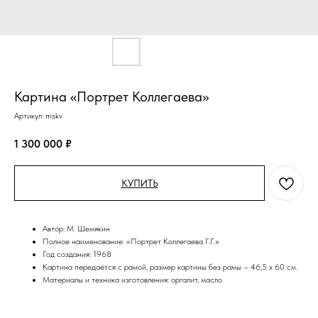
Картина «Портрет Коллегаева»
Артикул:
mskv
1 300 000
₽
КУПИТЬ
Автор: М. Шемякин
Полное наименование: «Портрет Коллегаева Г.Г.»
Год создания: 1968
Картина передаётся с рамой, размер картины без рамы – 46,5 х 60 см.
Материалы и техника изготовления: оргалит, масло