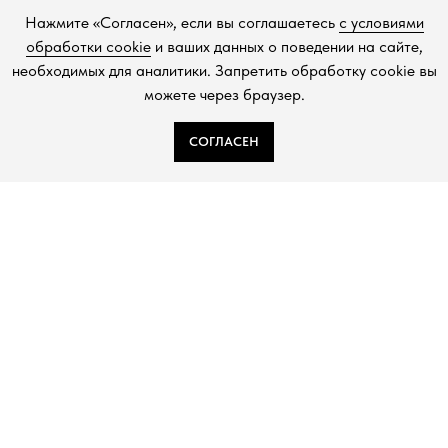
в Санкт-Петербурге:
Нажмите «Согласен», если вы соглашаетесь
с условиями
Константиновский пр-кт, д. 19, «Арт-ателье»
обработки cookie
и ваших данных о поведении на сайте,
необходимых для аналитики. Запретить обработку cookie вы
можете через браузер.
СОГЛАСЕН
ДЗЕН
TELEGRAM
ВКОНТАКТЕ
Политика в отношении обработки персональных данных
Согласие на обработку персональных данных
Публичная оферта
Cookies
Торговлю осуществляет
ООО «Шемякин дизайн»
ИНН: 7841087066; КПП: 784101001
Юридический адрес: 1198218, г. Санкт-Петербург, ул.
Садовая, д. 7-9-11, литера А, пом. 33н