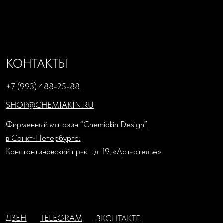
Публичная оферта
Cookies
Торговлю осуществляет
ООО «Шемякин дизайн»
ИНН: 7841087066; КПП: 784101001
Юридический адрес: 1198218, г. Санкт-Петербург, ул.
Садовая, д. 7-9-11, литера А, пом. 33н