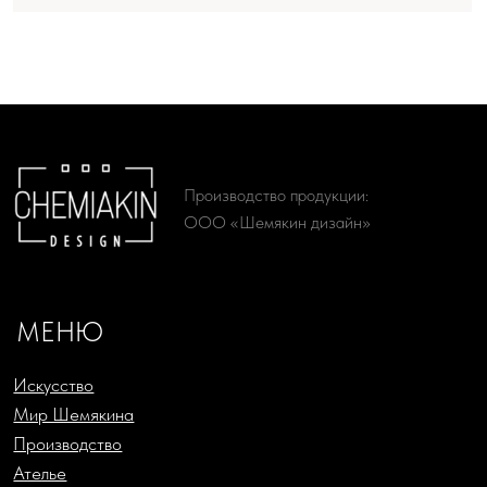
Искусство
Мир Шемякина
Производство
Ателье
О проекте
Доставка и оплата
КАТАЛОГ
Женская одежда
Живопись
Мужская одежда
Литографии
Аксессуары
Сериографии
Подарки
Жикле
Русский Ритм by Chemiakin
Офорты
Design
Скульптура