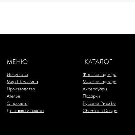
ЕНЮ
КАТАЛОГ
усство
Женская одежда
Живоп
 Шемякина
Мужская одежда
Литог
зводство
Аксессуары
Серио
ье
Подарки
Жикл
оекте
Русский Ритм by
Офор
авка и оплата
Chemiakin Design
Скуль
+7 (993) 488-25-88
Ф
НТАКТЫ
в 
SHOP@CHEMIAKIN.RU
Ко