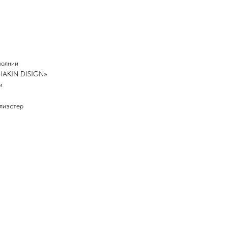
молнии
MIAKIN DISIGN»
и
олиэстер