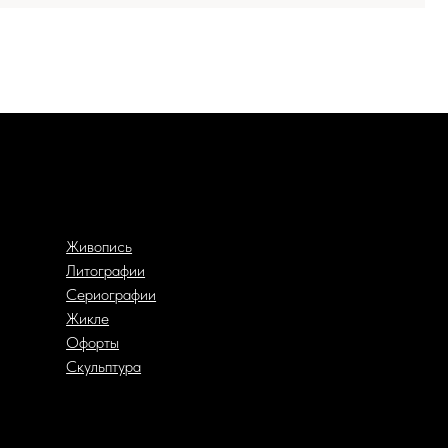
ись
рафии
графии
е
ты
птура
ирменный магазин “Chemiakin Design”
Санкт-Петербурге:
нстантиновский пр-кт, д. 19, «Арт-ателье»