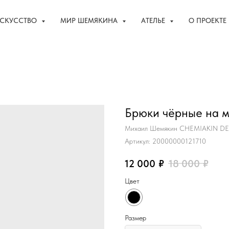
СКУССТВО
СКУССТВО
МИР ШЕМЯКИНА
МИР ШЕМЯКИНА
АТЕЛЬЕ
АТЕЛЬЕ
О ПРОЕКТЕ
О ПРОЕКТЕ
Брюки чёрные на м
Михаил Шемякин CHEMIAKIN D
Артикул:
20000000121710
12 000
₽
18 000
₽
Цвет
Размер