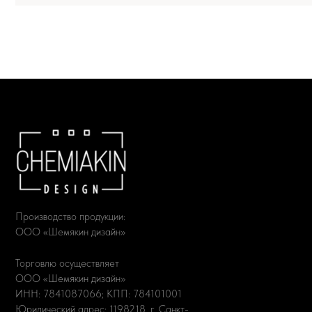
М
Иск
Мир
Прои
Производство продукции:
Ател
ООО «Шемякин дизайн»
О пр
Дост
Торговлю осуществляет
ООО «Шемякин дизайн»
ИНН: 7841087066; КПП: 784101001
Юридический адрес: 1198218, г. Санкт-
Петербург, ул. Садовая, д. 7-9-11, литера
А, пом. 33н
КО