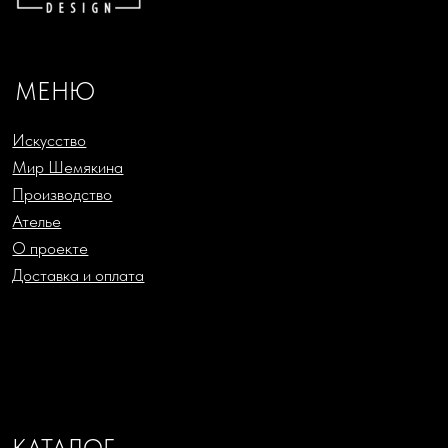
Аксессуары
Сериографии
Подарки
Жикле
Русский Ритм by Chemiakin
Офорты
Design
Скульптура
КОНТАКТЫ
+7 (993) 488-25-88
SHOP@CHEMIAKIN.RU
Фирменный магазин “Chemiakin Design”
в Санкт-Петербурге:
Константиновский пр-кт, д. 19, «Арт-ателье»