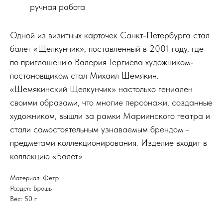
ручная работа
Одной из визитных карточек Санкт-Петербурга стал
балет «Щелкунчик», поставленный в 2001 году, где
по приглашению Валерия Гергиева художником-
постановщиком стал Михаил Шемякин.
«Шемякинский Щелкунчик» настолько гениален
своими образами, что многие персонажи, созданные
художником, вышли за рамки Мариинского театра и
стали самостоятельным узнаваемым брендом -
ЗАДАЙТЕ ВОПРОС
предметами коллекционирования. Изделие входит в
коллекцию «Балет»
ЗАПОЛНИТЕ ФОРМУ
И МЫ ВАМ ПЕРЕЗВОНИМ
Материал: Фетр
Раздел: Брошь
Вес: 50 г