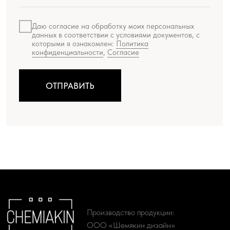
ООО «Шемякин дизайн»
МЕНЮ
Искусство
Мир Шемякина
Производство
Ателье
О проекте
Доставка и оплата
КАТАЛОГ
Женская одежда
Живопись
Мужская одежда
Литографии